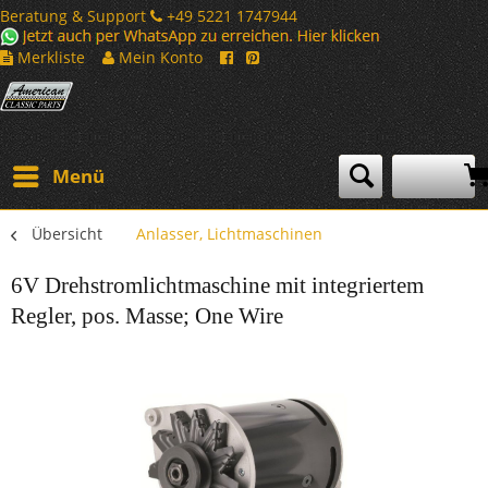
Beratung & Support
+49 5221 1747944
Merkliste
Mein Konto
Menü
Übersicht
Anlasser, Lichtmaschinen
6V Drehstromlichtmaschine mit integriertem
Regler, pos. Masse; One Wire