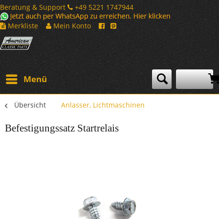
Beratung & Support
+49 5221 1747944
Merkliste
Mein Konto
Menü
Übersicht
Anlasser, Lichtmaschinen
Befestigungssatz Startrelais