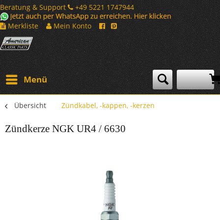
Beratung & Support
+49 5221 1747944
Merkliste
Mein Konto
Menü
Übersicht
Zündkabel, -kappen, -kerzen
Zündkerze NGK UR4 / 6630