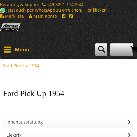
Beratung & Support
+49 5221 1747944
Merkliste
Mein Konto
Menü
Ford Pick Up 1954
Ford Pick Up 1954
Innenausstattung
Elektrik