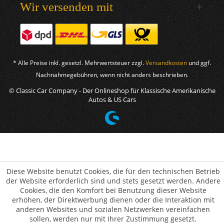
Wir versenden mit
* Alle Preise inkl. gesetzl. Mehrwertsteuer zzgl.
Versandkosten
und ggf.
Nachnahmegebühren, wenn nicht anders beschrieben.
© Classic Car Company - Der Onlineshop für Klassische Amerikanische
Autos & US Cars
Diese Website benutzt Cookies, die für den technischen Betrieb
der Website erforderlich sind und stets gesetzt werden. Andere
Cookies, die den Komfort bei Benutzung dieser Website
erhöhen, der Direktwerbung dienen oder die Interaktion mit
anderen Websites und sozialen Netzwerken vereinfachen
sollen, werden nur mit Ihrer Zustimmung gesetzt.