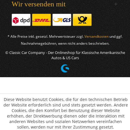
Wir versenden mit
* Alle Preise inkl. gesetzl. Mehrwertsteuer zzgl.
Versandkosten
und ggf.
Nachnahmegebühren, wenn nicht anders beschrieben.
© Classic Car Company - Der Onlineshop für Klassische Amerikanische
Autos & US Cars
Diese Website benutzt Cookies, die für den technischen Betrieb
der Website erforderlich sind und stets gesetzt werden. Andere
Cookies, die den Komfort bei Benutzung dieser Website
erhöhen, der Direktwerbung dienen oder die Interaktion mit
anderen Websites und sozialen Netzwerken vereinfachen
sollen, werden nur mit Ihrer Zustimmung gesetzt.