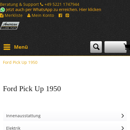
Beratung & Support
+49 5221 1747944
Merkliste
Mein Konto
Menü
Ford Pick Up 1950
Ford Pick Up 1950
Innenausstattung
Elektrik