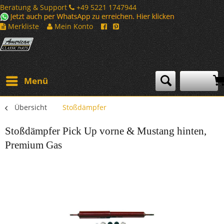
Beratung & Support
+49 5221 1747944
Merkliste
Mein Konto
Menü
Übersicht
Stoßdämpfer
Stoßdämpfer Pick Up vorne & Mustang hinten,
Premium Gas