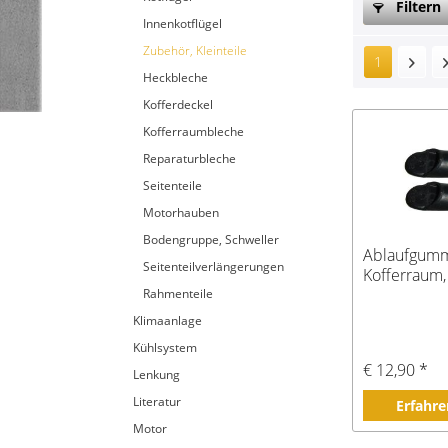
Filtern
Innenkotflügel
Zubehör, Kleinteile
1
Heckbleche
Kofferdeckel
Kofferraumbleche
Reparaturbleche
Seitenteile
Motorhauben
Bodengruppe, Schweller
Ablaufgummi
Seitenteilverlängerungen
Kofferraum,
Rahmenteile
Klimaanlage
Kühlsystem
€ 12,90 *
Lenkung
Literatur
Erfahre
Motor