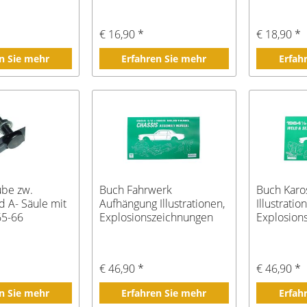
€ 16,90 *
€ 18,90 *
n Sie mehr
Erfahren Sie mehr
Erfah
ube zw.
Buch Fahrwerk
Buch Karo
d A- Säule mit
Aufhängung Illustrationen,
Illustratio
65-66
Explosionszeichnungen
Explosion
1964 1/2-65
Bj.1964 1
€ 46,90 *
€ 46,90 *
n Sie mehr
Erfahren Sie mehr
Erfah