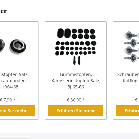
ler
stopfen Satz,
Gummistopfen,
Schraubens
erraumboden,
Karosseriestopfen Satz,
Kotflüge
j.1964-68
Bj.65-66
€ 7,90 *
€ 36,90 *
€ 
ren Sie mehr
Erfahren Sie mehr
Erfahr