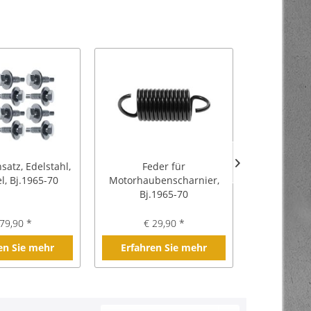
atz, Edelstahl,
Feder für
Blechmutter
l, Bj.1965-70
Motorhaubenscharnier,
12er Satz
Bj.1965-70
79,90 *
€ 29,90 *
€ 1
en Sie mehr
Erfahren Sie mehr
Erfahre