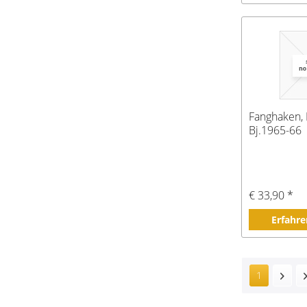
Fanghaken,
Bj.1965-66
€ 33,90 *
Erfahre
1