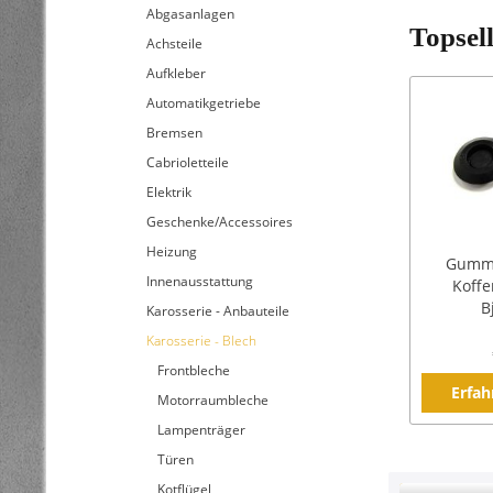
Abgasanlagen
Topsel
Achsteile
Aufkleber
Automatikgetriebe
Bremsen
Cabrioletteile
Elektrik
Geschenke/Accessoires
Heizung
Gummi
Innenausstattung
Koff
B
Karosserie - Anbauteile
Karosserie - Blech
Frontbleche
Erfah
Motorraumbleche
Lampenträger
Türen
Kotflügel