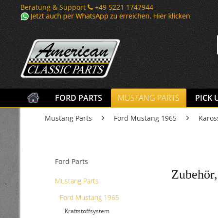
Beratung & Support
+49 5221 1747944
FORD PARTS
MUSTANG PARTS
PICK 
Mustang Parts
Ford Mustang 1965
Karos
Ford Parts
Zubehör, 
Mustang Parts
Ford Mustang 1965
Kraftstoffsystem