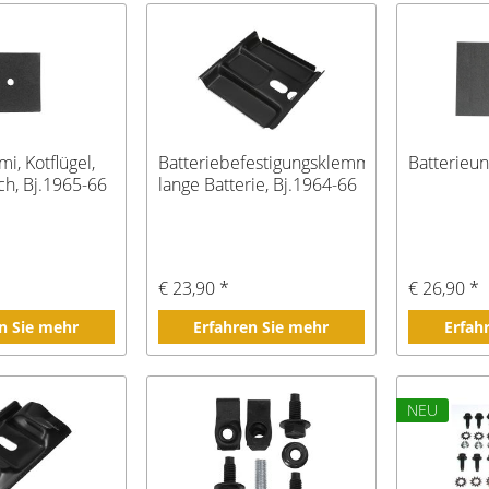
i, Kotflügel,
Batteriebefestigungsklemme,
Batterieun
ch, Bj.1965-66
lange Batterie, Bj.1964-66
€ 23,90 *
€ 26,90 *
n Sie mehr
Erfahren Sie mehr
Erfah
NEU