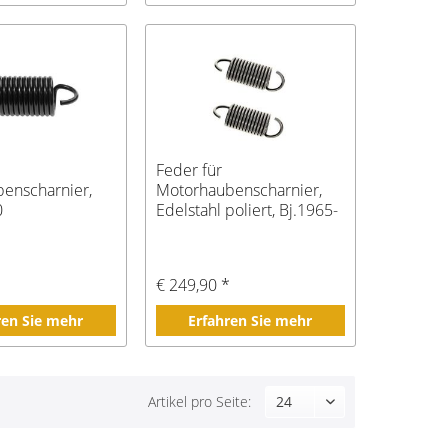
Feder für
enscharnier,
Motorhaubenscharnier,
0
Edelstahl poliert, Bj.1965-
70
€ 249,90 *
ren Sie mehr
Erfahren Sie mehr
Artikel pro Seite: