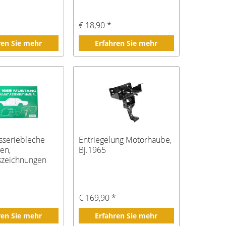
€ 18,90 *
ren Sie mehr
Erfahren Sie mehr
sseriebleche
Entriegelung Motorhaube,
nen,
Bj.1965
szeichnungen
/2-65
€ 169,90 *
ren Sie mehr
Erfahren Sie mehr