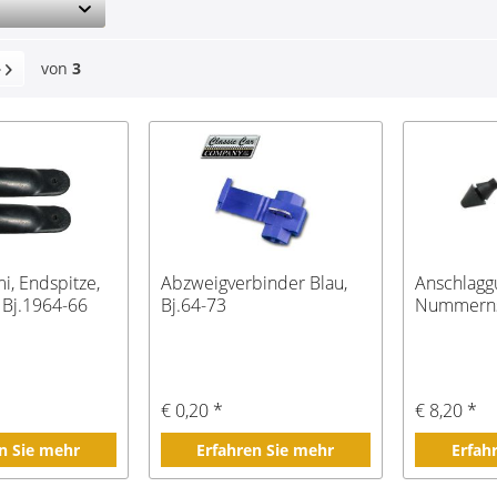
von
3
, Endspitze,
Abzweigverbinder Blau,
Anschlag
 Bj.1964-66
Bj.64-73
Nummernsc
€ 0,20 *
€ 8,20 *
n Sie mehr
Erfahren Sie mehr
Erfah