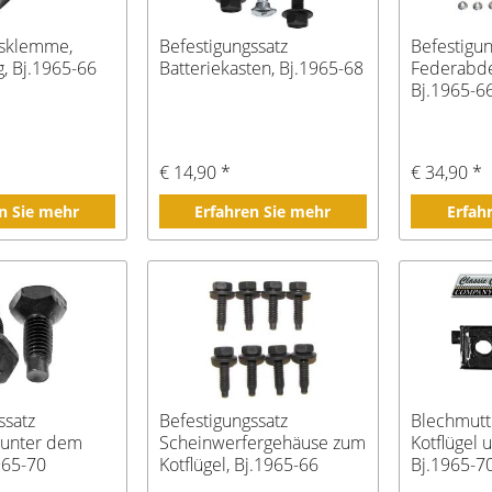
gsklemme,
Befestigungssatz
Befestigun
g, Bj.1965-66
Batteriekasten, Bj.1965-68
Federabd
Bj.1965-6
€ 14,90 *
€ 34,90 *
n Sie mehr
Erfahren Sie mehr
Erfah
ssatz
Befestigungssatz
Blechmutt
 unter dem
Scheinwerfergehäuse zum
Kotflügel 
965-70
Kotflügel, Bj.1965-66
Bj.1965-7