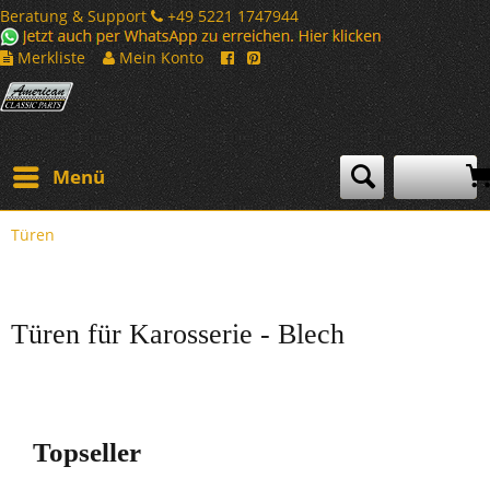
Beratung & Support
+49 5221 1747944
Merkliste
Mein Konto
Menü
Türen
Türen für Karosserie - Blech
Topseller