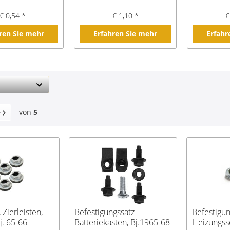
€ 0,54 *
€ 1,10 *
€
ren Sie mehr
Erfahren Sie mehr
Erfahr
von
5
 Zierleisten,
Befestigungssatz
Befestigu
j. 65-66
Batteriekasten, Bj.1965-68
Heizungssc