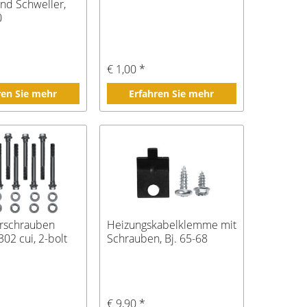
und Schweller,
0
€ 1,00 *
ren Sie mehr
Erfahren Sie mehr
rschrauben
Heizungskabelklemme mit
302 cui, 2-bolt
Schrauben, Bj. 65-68
*
€ 9,90 *