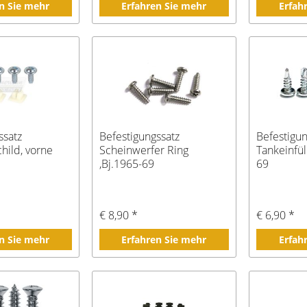
n Sie mehr
Erfahren Sie mehr
Erfah
ssatz
Befestigungssatz
Befestigun
ild, vorne
Scheinwerfer Ring
Tankeinfül
,Bj.1965-69
69
€ 8,90 *
€ 6,90 *
n Sie mehr
Erfahren Sie mehr
Erfah