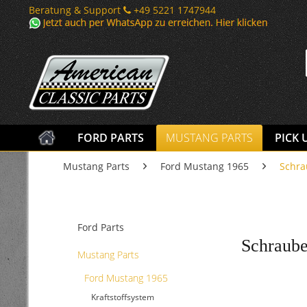
Beratung & Support
+49 5221 1747944
FORD PARTS
MUSTANG PARTS
PICK 
Mustang Parts
Ford Mustang 1965
Schr
Ford Parts
Schraub
Mustang Parts
Ford Mustang 1965
Kraftstoffsystem