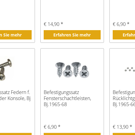
€ 14,90 *
€ 6,90 *
n Sie mehr
Erfahren Sie mehr
Erfah
ssatz Federn f.
Befestigungssatz
Befestigun
der Konsole, Bj
Fensterschachtleisten,
Rücklicht
Bj.1965-68
Bj.1965-6
€ 6,90 *
€ 13,90 *