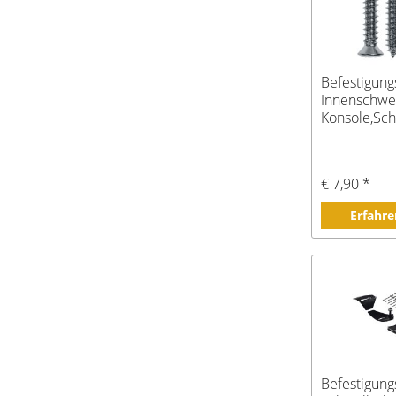
Befestigungs
Innenschwel
Konsole,Sc
€ 7,90 *
Erfahre
Befestigung