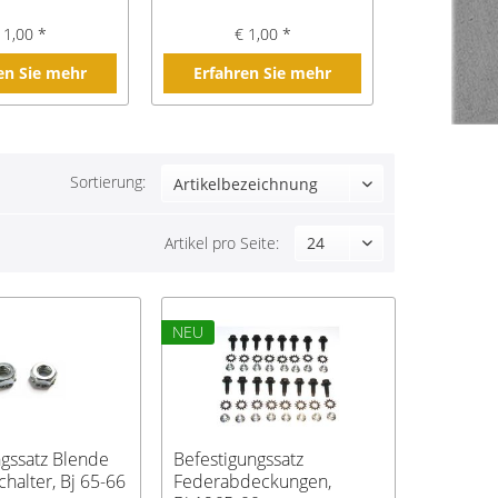
 1,00 *
€ 1,00 *
€ 2
en Sie mehr
Erfahren Sie mehr
Erfahre
Sortierung:
Artikel pro Seite:
NEU
ngssatz Blende
Befestigungssatz
halter, Bj 65-66
Federabdeckungen,