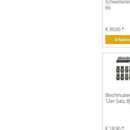
Schwellerlei
66
€ 39,90 *
Erfahre
Blechmutter,
12er Satz, 
€ 18,90 *