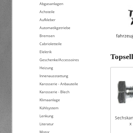
Abgasanlagen
Achsteile
Aufkleber
Automatikgetriebe
fahrzeu
Bremsen
Cabrioletteile
Elektrik
Topsel
Geschenke/Accessoires
Heizung
Innenausstattung
Karosserie - Anbauteile
Karosserie - Blech
Klimaanlage
Kühlsystem
Lenkung
Sechskan
x
Literatur
Motor