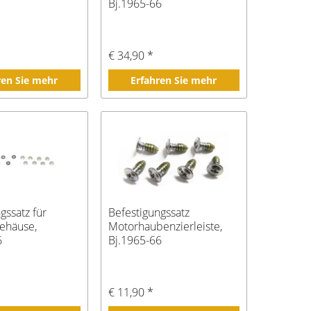
Bj.1965-66
€ 34,90 *
ren Sie mehr
Erfahren Sie mehr
gssatz für
Befestigungssatz
gehäuse,
Motorhaubenzierleiste,
6
Bj.1965-66
€ 11,90 *