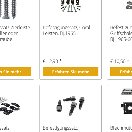
satz Zierleiste
Befestigungssatz, Coral
Befestigun
ler oder
Leisten, Bj.1965
Griffschal
hraube
Bj.1965-6
€ 12,90 *
€ 10,50 *
n Sie mehr
Erfahren Sie mehr
Erfah
ssatz,
Befestigungssatz,
Blechmutt