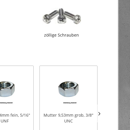
zöllige Schrauben
4mm fein, 5/16"
Mutter 9,53mm grob, 3/8"
Sch
UNF
UNC
Fächerkrü
Stück 