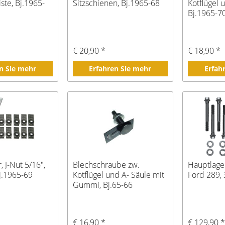
ste, Bj.1965-
Sitzschienen, Bj.1965-68
Kotflügel 
Bj.1965-7
€ 20,90 *
€ 18,90 *
n Sie mehr
Erfahren Sie mehr
Erfah
 J-Nut 5/16",
Blechschraube zw.
Hauptlage
Bj.1965-69
Kotflügel und A- Säule mit
Ford 289, 
Gummi, Bj.65-66
€ 16,90 *
€ 129,90 