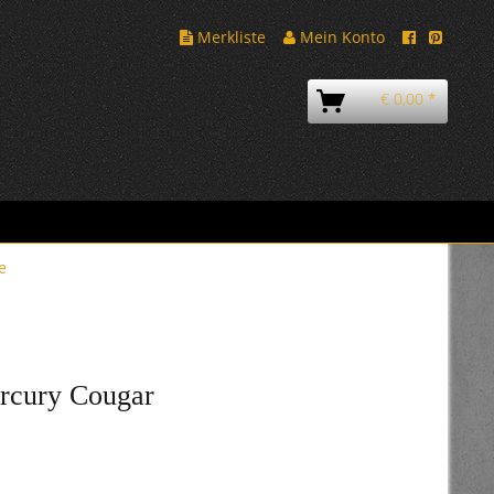
Merkliste
Mein Konto
€ 0,00 *
e
ercury Cougar