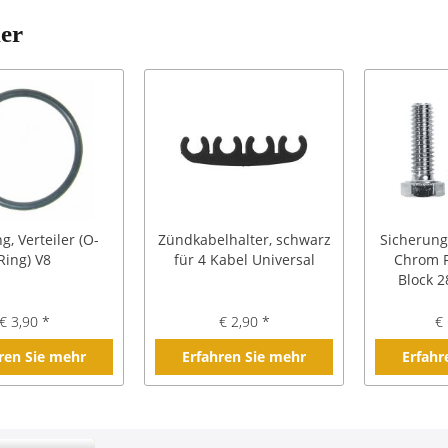
ler
g, Verteiler (O-
Zündkabelhalter, schwarz
Sicherung,
Ring) V8
für 4 Kabel Universal
Chrom F
Block 
€ 3,90 *
€ 2,90 *
€ 
ren Sie mehr
Erfahren Sie mehr
Erfahr