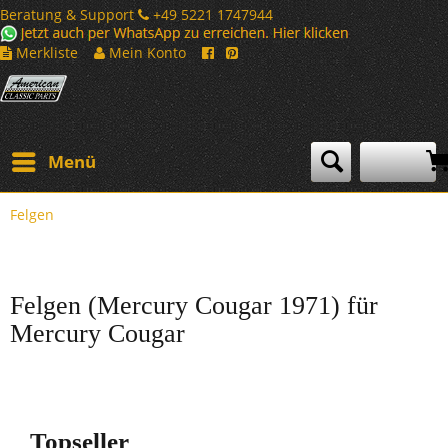
Beratung & Support
+49 5221 1747944
Merkliste
Mein Konto
Menü
Felgen
Felgen (Mercury Cougar 1971) für
Mercury Cougar
Topseller