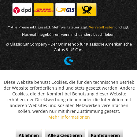
* Alle Preise inkl. gesetzl. Mehrwertsteuer zzgl.
Versandkosten
und ggf.
Nachnahmegebühren, wenn nicht anders beschrieben.
© Classic Car Company - Der Onlineshop für Klassische Amerikanische
Autos & US Cars
Diese Website benutzt Cookies, die für den technischen Betrieb
der Website erforderlich sind und stets gesetzt werden. Andere
Cookies, die den Komfort bei Benutzung dieser Website
erhöhen, der Direktwerbung dienen oder die Interaktion mit
anderen Websites und sozialen Netzwerken vereinfachen
sollen, werden nur mit Ihrer Zustimmung gesetzt.
Mehr Informationen
Ablehnen
Alle akzeptieren
Konfigurieren