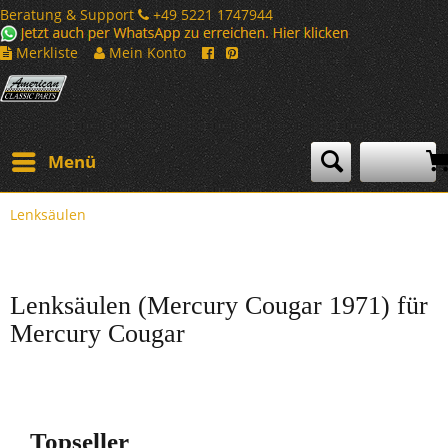
Beratung & Support
+49 5221 1747944
Merkliste
Mein Konto
Menü
Lenksäulen
Lenksäulen (Mercury Cougar 1971) für
Mercury Cougar
Topseller