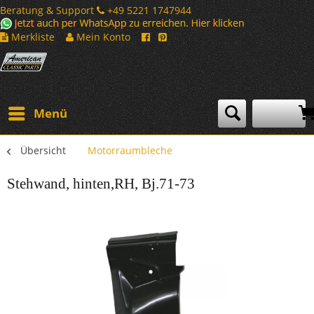
Beratung & Support
+49 5221 1747944
Merkliste
Mein Konto
Menü
Übersicht
Motorraumbleche
Stehwand, hinten,RH, Bj.71-73