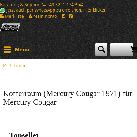
Beratung & Support
+49 5221 1747944
Merkliste
Mein Konto
Menü
Kofferraum
Kofferraum (Mercury Cougar 1971) für
Mercury Cougar
Topseller