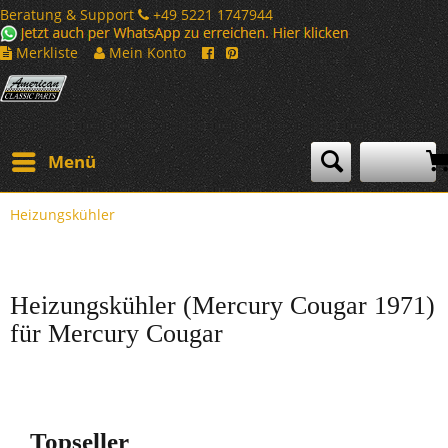
Beratung & Support
+49 5221 1747944
Merkliste
Mein Konto
Menü
Heizungskühler
Heizungskühler (Mercury Cougar 1971)
für Mercury Cougar
Topseller