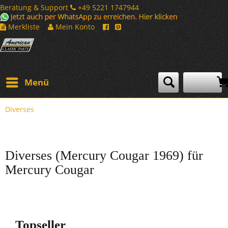
Beratung & Support
+49 5221 1747944
Merkliste
Mein Konto
Menü
Diverses
Diverses (Mercury Cougar 1969) für
Mercury Cougar
Topseller