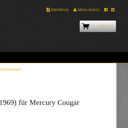
Merkliste
Mein Konto
€ 0,00 *
mstrommeln
1969) für Mercury Cougar