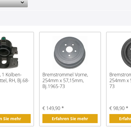
, 1 Kolben-
Bremstrommel Vorne,
Bremstrom
el, RH, Bj.68-
254mm x 57,15mm,
254mm x 5
Bj.1965-73
73
€ 149,90 *
€ 98,90 *
n Sie mehr
Erfahren Sie mehr
Erfah