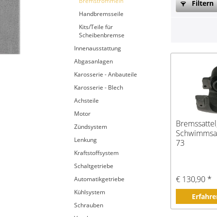
Bremstrommeln
Filtern
Handbremsseile
Kits/Teile für
Scheibenbremse
Innenausstattung
Abgasanlagen
Karosserie - Anbauteile
Karosserie - Blech
Achsteile
Motor
Bremssattel
Zündsystem
Schwimmsatt
Lenkung
73
Kraftstoffsystem
Schaltgetriebe
€ 130,90 *
Automatikgetriebe
Kühlsystem
Erfahre
Schrauben