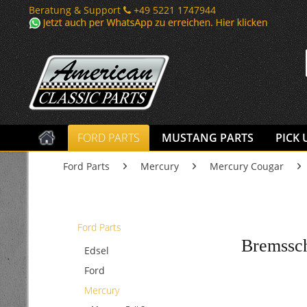
Beratung & Support
+49 5221 1747944
FORD PARTS
MUSTANG PARTS
PICK 
Ford Parts
Mercury
Mercury Cougar
Ford Parts
Bremssch
Edsel
Ford
Mercury