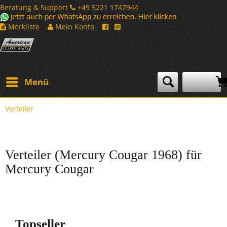
Beratung & Support
+49 5221 1747944
Merkliste
Mein Konto
Menü
Verteiler
Verteiler (Mercury Cougar 1968) für
Mercury Cougar
Topseller