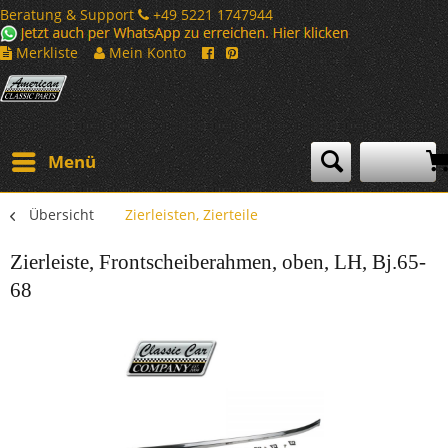
Beratung & Support
+49 5221 1747944
Merkliste
Mein Konto
Menü
Übersicht
Zierleisten, Zierteile
Zierleiste, Frontscheiberahmen, oben, LH, Bj.65-
68