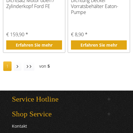
Dichtsatz Motor oben /
Dichtung Deckel
Zylinderkopf Ford FE
Vorratsbehälter Eaton-
Pumpe
€ 159,90 *
€ 8,90 *
Erfahren Sie mehr
Erfahren Sie mehr
1
von
5
Service Hotline
Shop Service
Kontakt