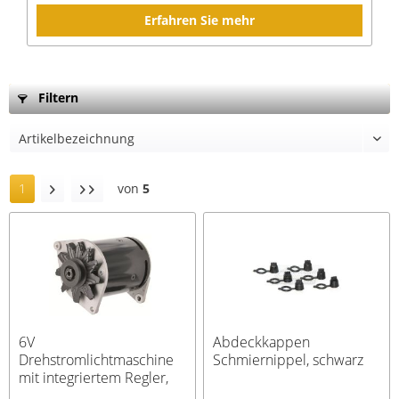
Erfahren Sie mehr
Filtern
1
von
5
6V
Abdeckkappen
Drehstromlichtmaschine
Schmiernippel, schwarz
mit integriertem Regler,
pos. Masse; One Wire