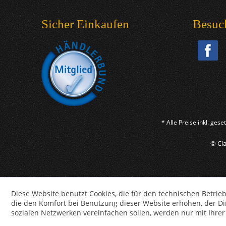
Sicher Einkaufen
Besuc
* Alle Preise inkl. ges
© Cla
Diese Website benutzt Cookies, die für den technischen Betrieb
die den Komfort bei Benutzung dieser Website erhöhen, der D
sozialen Netzwerken vereinfachen sollen, werden nur mit Ihre