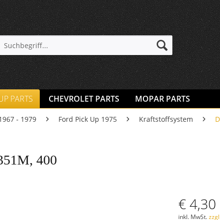
 UP PARTS
CHEVROLET PARTS
MOPAR PARTS
1967 - 1979
Ford Pick Up 1975
Kraftstoffsystem
D
351M, 400
€ 4,30
inkl. MwSt.
zzg