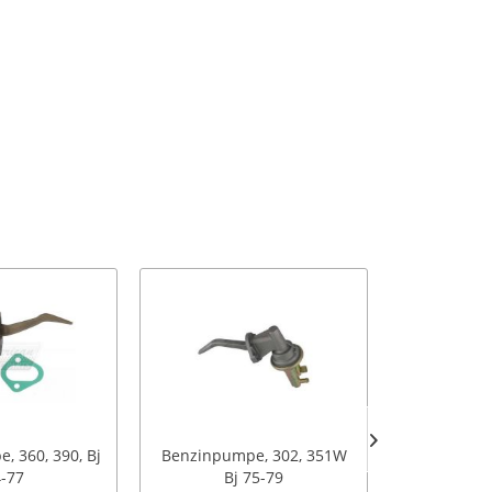
, 360, 390, Bj
Benzinpumpe, 302, 351W
Benzinpump
-77
Bj 75-79
7