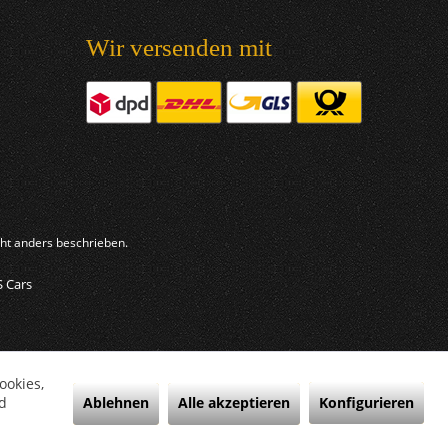
Wir versenden mit
t anders beschrieben.
S Cars
ookies,
Ablehnen
Alle akzeptieren
Konfigurieren
d