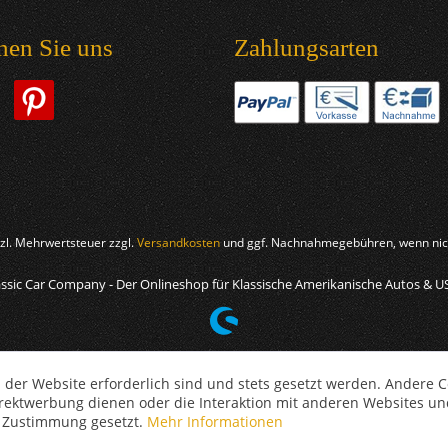
hen Sie uns
Zahlungsarten
etzl. Mehrwertsteuer zzgl.
Versandkosten
und ggf. Nachnahmegebühren, wenn nich
ssic Car Company - Der Onlineshop für Klassische Amerikanische Autos & U
 der Website erforderlich sind und stets gesetzt werden. Andere C
irektwerbung dienen oder die Interaktion mit anderen Websites un
r Zustimmung gesetzt.
Mehr Informationen