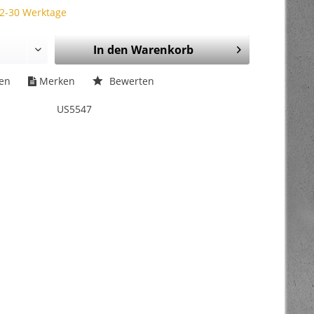
 2-30 Werktage
In den
Warenkorb
hen
Merken
Bewerten
US5547