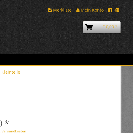
Merkliste
Mein Konto
€ 0,00 *
 Kleinteile
0 *
l. Versandkosten