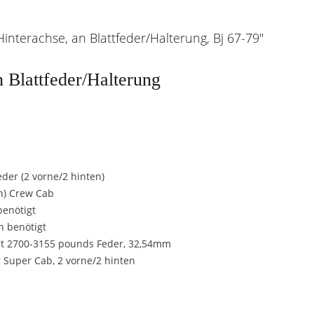
interachse, an Blattfeder/Halterung, Bj 67-79"
n Blattfeder/Halterung
eder (2 vorne/2 hinten)
en) Crew Cab
benötigt
n benötigt
 mit 2700-3155 pounds Feder, 32,54mm
r Super Cab, 2 vorne/2 hinten