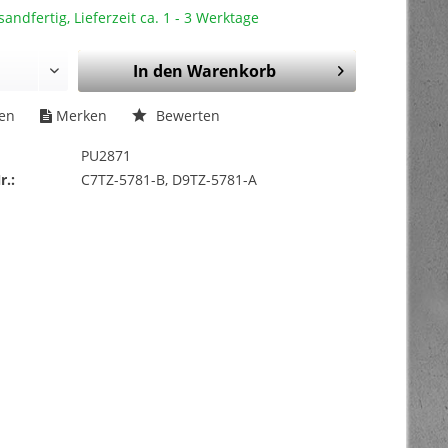
sandfertig, Lieferzeit ca. 1 - 3 Werktage
In den
Warenkorb
hen
Merken
Bewerten
PU2871
r.:
C7TZ-5781-B, D9TZ-5781-A