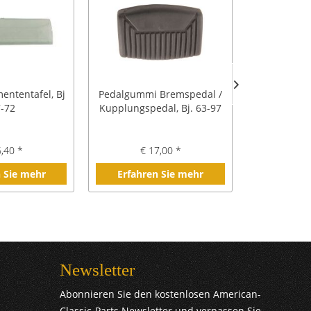
mententafel, Bj
Pedalgummi Bremspedal /
Stau
-72
Kupplungspedal, Bj. 63-97
Kupplungsg
6,40 *
€ 17,00 *
€ 
 Sie mehr
Erfahren Sie mehr
Erfahre
Newsletter
Abonnieren Sie den kostenlosen American-
Classic-Parts Newsletter und verpassen Sie