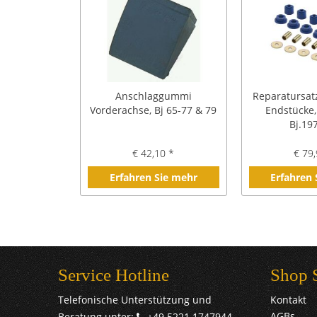
Anschlaggummi
Reparatursatz
Vorderachse, Bj 65-77 & 79
Endstücke,
Bj.19
€ 42,10 *
€ 79,
Erfahren Sie mehr
Erfahren
Service Hotline
Shop 
Telefonische Unterstützung und
Kontakt
AGBs
Beratung unter:
+49 5221 1747944