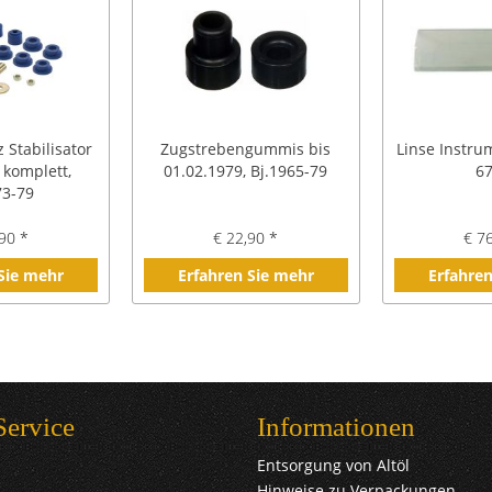
 Stabilisator
Zugstrebengummis bis
Linse Instru
 komplett,
01.02.1979, Bj.1965-79
67
73-79
90 *
€ 22,90 *
€ 7
 Sie mehr
Erfahren Sie mehr
Erfahren
Service
Informationen
Entsorgung von Altöl
Hinweise zu Verpackungen