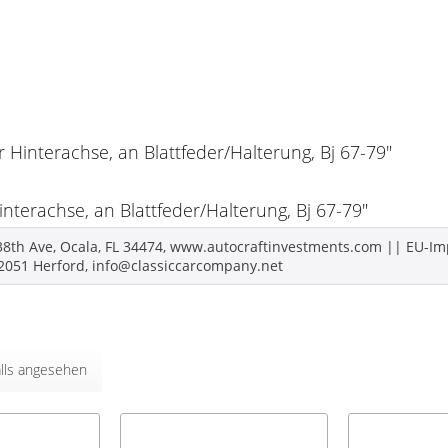
r Hinterachse, an Blattfeder/Halterung, Bj 67-79"
nterachse, an Blattfeder/Halterung, Bj 67-79"
 38th Ave, Ocala, FL 34474, www.autocraftinvestments.com || EU-Im
32051 Herford, info@classiccarcompany.net
lls angesehen