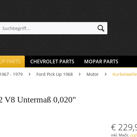
 UP PARTS
CHEVROLET PARTS
MOPAR PARTS
1967 - 1979
Ford Pick Up 1968
Motor
Kurbelwell
02 V8 Untermaß 0,020"
€ 229,
inkl. MwSt.
zzg