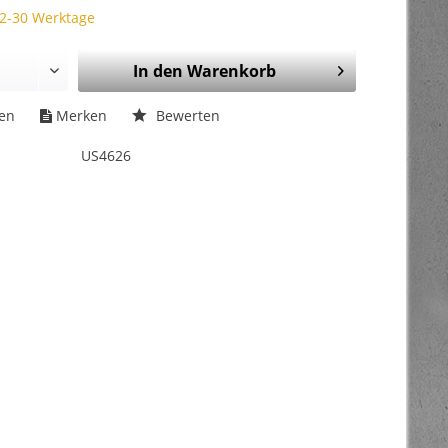
 2-30 Werktage
In den
Warenkorb
hen
Merken
Bewerten
US4626