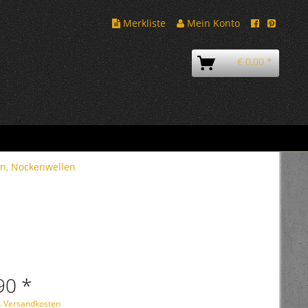
Merkliste
Mein Konto
€ 0,00 *
en, Nockenwellen
90 *
l. Versandkosten