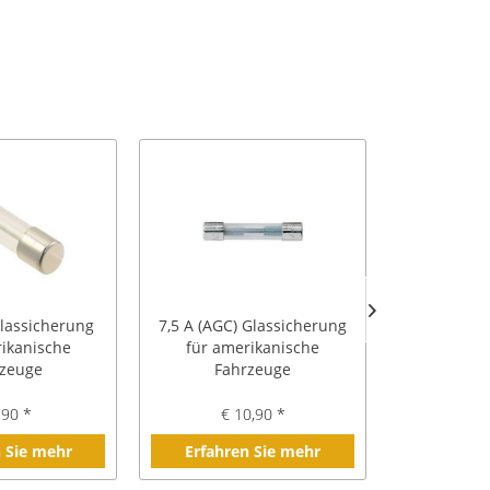
Glassicherung
7,5 A (AGC) Glassicherung
7,5 A (SFE
ikanische
für amerikanische
für am
zeuge
Fahrzeuge
Fah
,90 *
€ 10,90 *
€ 
 Sie mehr
Erfahren Sie mehr
Erfahre