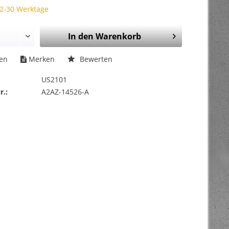
 2-30 Werktage
In den
Warenkorb
hen
Merken
Bewerten
US2101
r.:
A2AZ-14526-A