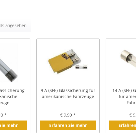
lls angesehen
lassicherung
9 A (SFE) Glassicherung für
14 A (SFE) 
kanische
amerikanische Fahrzeuge
für amer
zeuge
Fahr
90 *
€ 9,90 *
€ 9
 Sie mehr
Erfahren Sie mehr
Erfahren