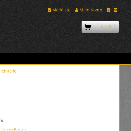
Merkliste
Mein Konto
€ 0,00 *
leinteile
 *
l. Versandkosten