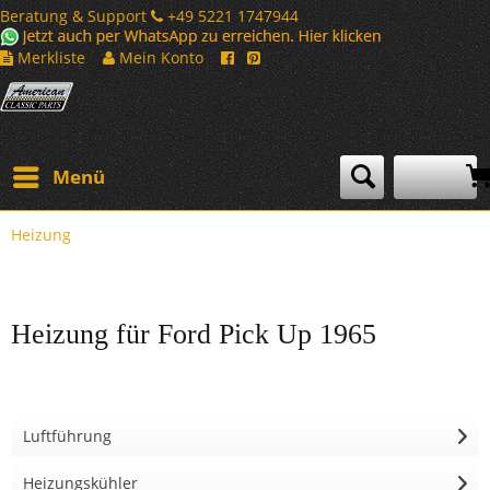
Beratung & Support
+49 5221 1747944
Merkliste
Mein Konto
Menü
Heizung
Heizung für Ford Pick Up 1965
Luftführung
Heizungskühler