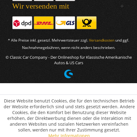
Wir versenden mit
* Alle Preise inkl. gesetzl. Mehrwertsteuer zzgl.
Versandkosten
und ggf.
Nachnahmegebühren, wenn nicht anders beschrieben.
© Classic Car Company - Der Onlineshop für Klassische Amerikanische
Autos & US Cars
Diese Website benutzt Cookies, die für den technischen Betrieb
der Website erforderlich sind und stets gesetzt werden. Andere
Cookies, die den Komfort bei Benutzung dieser Website
erhöhen, der Direktwerbung dienen oder die Interaktion mit
anderen Websites und sozialen Netzwerken vereinfachen
sollen, werden nur mit Ihrer Zustimmung gesetzt.
Mehr Informationen