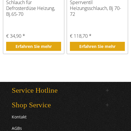
Schlauch für
Sperrventil
Defrosterdüse Heizung,
Heizungsschlauch, Bj 70-
Bj.65-70
72
€ 34,90 *
€ 118,70 *
Erfahren Sie mehr
Erfahren Sie mehr
Service Hotline
Shop Service
Kontakt
AGBs