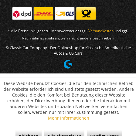
* Alle Preise inkl. gesetzl. Mehrwertsteuer zzgl.
Versandkosten
und ggf.
Nachnahmegebühren, wenn nicht anders beschrieben.
© Classic Car Company - Der Onlineshop für Klassische Amerikanische
Autos & US Cars
Diese Website benutzt Cookies, die für den technischen Betrieb
der Website erforderlich sind und stets gesetzt werden. Andere
Cookies, die den Komfort bei Benutzung dieser Website
erhöhen, der Direktwerbung dienen oder die Interaktion mit
anderen Websites und sozialen Netzwerken vereinfachen
sollen, werden nur mit Ihrer Zustimmung gesetzt.
Mehr Informationen