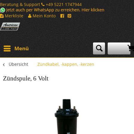
Beratung & Support
+49 5221 1747944
Merkliste
Mein Konto
Menü
Übersicht
Zündkabel, -kappen, -kerzen
Zündspule, 6 Volt