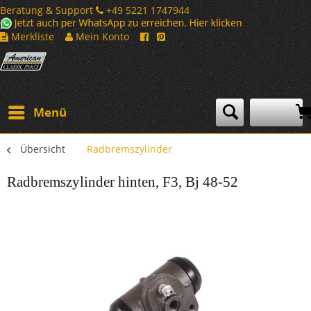
Beratung & Support
+49 5221 1747944
Merkliste
Mein Konto
Menü
Übersicht
Radbremszylinder
Radbremszylinder hinten, F3, Bj 48-52