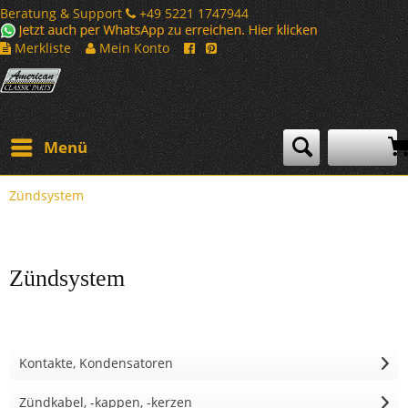
Beratung & Support
+49 5221 1747944
Merkliste
Mein Konto
Menü
Zündsystem
Zündsystem
Kontakte, Kondensatoren
Zündkabel, -kappen, -kerzen