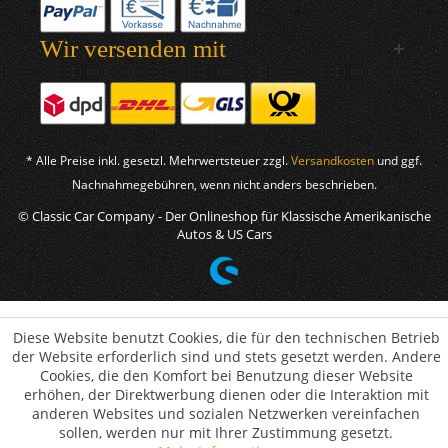
Wir versenden mit
* Alle Preise inkl. gesetzl. Mehrwertsteuer zzgl.
Versandkosten
und ggf.
Nachnahmegebühren, wenn nicht anders beschrieben.
© Classic Car Company - Der Onlineshop für Klassische Amerikanische
Autos & US Cars
Diese Website benutzt Cookies, die für den technischen Betrieb
der Website erforderlich sind und stets gesetzt werden. Andere
Cookies, die den Komfort bei Benutzung dieser Website
erhöhen, der Direktwerbung dienen oder die Interaktion mit
anderen Websites und sozialen Netzwerken vereinfachen
sollen, werden nur mit Ihrer Zustimmung gesetzt.