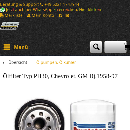
Beratung & Support
+49 5221 1747944
Merkliste
Mein Konto
Menü
Übersicht
Ölpumpen, Ölkühler
Ölfilter Typ PH30, Chevrolet, GM Bj.1958-97