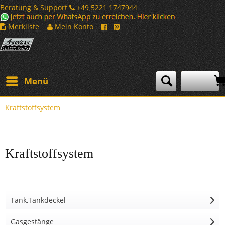
Beratung & Support
+49 5221 1747944
Merkliste
Mein Konto
Menü
Kraftstoffsystem
Kraftstoffsystem
Tank,Tankdeckel
Gasgestänge