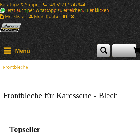
Beratung & Support
+49 5221 1747944
Merkliste
Mein Konto
Menü
Frontbleche
Frontbleche für Karosserie - Blech
Topseller