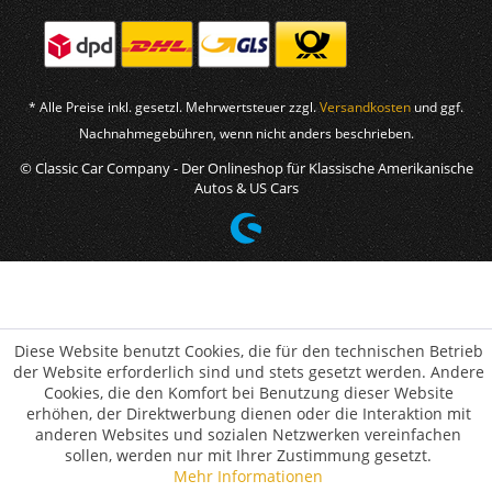
* Alle Preise inkl. gesetzl. Mehrwertsteuer zzgl.
Versandkosten
und ggf.
Nachnahmegebühren, wenn nicht anders beschrieben.
© Classic Car Company - Der Onlineshop für Klassische Amerikanische
Autos & US Cars
Diese Website benutzt Cookies, die für den technischen Betrieb
der Website erforderlich sind und stets gesetzt werden. Andere
Cookies, die den Komfort bei Benutzung dieser Website
erhöhen, der Direktwerbung dienen oder die Interaktion mit
anderen Websites und sozialen Netzwerken vereinfachen
sollen, werden nur mit Ihrer Zustimmung gesetzt.
Mehr Informationen