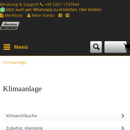
Beratung & Support
+49 5221 1747944
Merkliste
Mein Konto
Menü
Klimaanlage
Klimaanlage
Klimaschläuche
Zubehör, Kleinteile