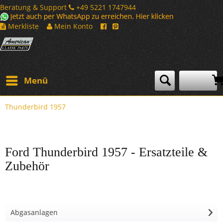
Beratung & Support
+49 5221 1747944
Merkliste
Mein Konto
Menü
Thunderbird 1957
Ford Thunderbird 1957 - Ersatzteile &
Zubehör
Abgasanlagen