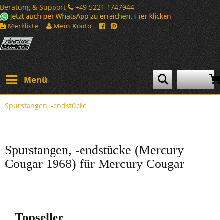
Beratung & Support
+49 5221 1747944
Merkliste
Mein Konto
Menü
Spurstangen, -endstücke
Spurstangen, -endstücke (Mercury
Cougar 1968) für Mercury Cougar
Topseller