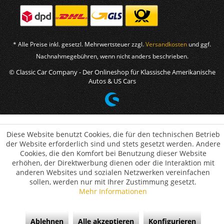
* Alle Preise inkl. gesetzl. Mehrwertsteuer zzgl.
Versandkosten
und ggf.
Nachnahmegebühren, wenn nicht anders beschrieben.
© Classic Car Company - Der Onlineshop für Klassische Amerikanische
Autos & US Cars
Diese Website benutzt Cookies, die für den technischen Betrieb
der Website erforderlich sind und stets gesetzt werden. Andere
Cookies, die den Komfort bei Benutzung dieser Website
erhöhen, der Direktwerbung dienen oder die Interaktion mit
anderen Websites und sozialen Netzwerken vereinfachen
sollen, werden nur mit Ihrer Zustimmung gesetzt.
Mehr Informationen
Ablehnen
Alle akzeptieren
Konfigurieren