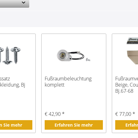
ssatz
Fußraumbeleuchtung
Fußraumve
leidung, Bj
komplett
Beige, Cou
Bj.67-68
€ 42,90 *
€ 77,00 *
n Sie mehr
Erfahren Sie mehr
Erfah