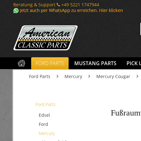
Beratung & Support
+49 5221 1747944
FORD PARTS
MUSTANG PARTS
PICK 
Ford Parts
Mercury
Mercury Cougar
Ford Parts
Fußraumv
Edsel
Ford
Mercury