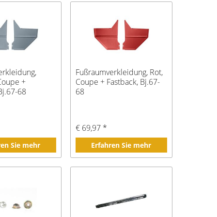
rkleidung,
Fußraumverkleidung, Rot,
 Coupe +
Coupe + Fastback, Bj.67-
Bj.67-68
68
€ 69,97 *
ren Sie mehr
Erfahren Sie mehr