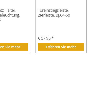
tz Halter.
Türeinstiegsleiste,
leuchtung,
Zierleiste, Bj.64-68
6
€ 57,90 *
ren Sie mehr
Erfahren Sie mehr