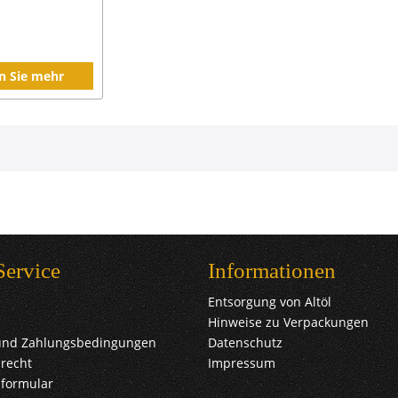
n Sie mehr
Service
Informationen
Entsorgung von Altöl
Hinweise zu Verpackungen
und Zahlungsbedingungen
Datenschutz
recht
Impressum
sformular