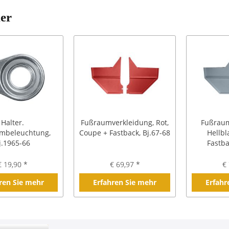
ler
Halter.
Fußraumverkleidung, Rot,
Fußraum
mbeleuchtung,
Coupe + Fastback, Bj.67-68
Hellbl
j.1965-66
Fastba
€ 19,90 *
€ 69,97 *
€ 
ren Sie mehr
Erfahren Sie mehr
Erfahr