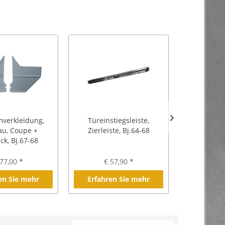
verkleidung,
Türeinstiegsleiste,
Zierl
au, Coupe +
Zierleiste, Bj.64-68
Innenschwe
ck, Bj.67-68
77,00 *
€ 57,90 *
€ 1
en Sie mehr
Erfahren Sie mehr
Erfahre