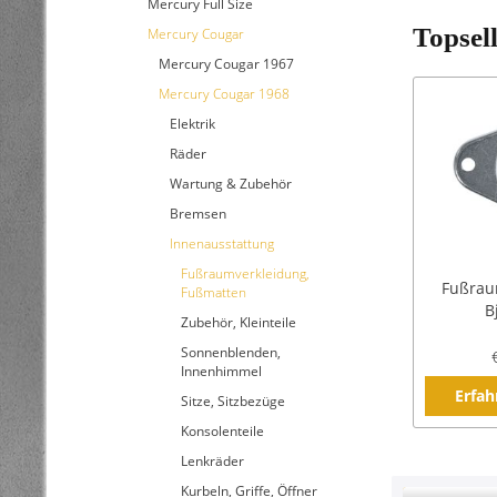
Mercury Full Size
Topsel
Mercury Cougar
Mercury Cougar 1967
Mercury Cougar 1968
Elektrik
Räder
Wartung & Zubehör
Bremsen
Innenausstattung
Fußraumverkleidung,
Fußrau
Fußmatten
B
Zubehör, Kleinteile
Sonnenblenden,
Innenhimmel
Erfah
Sitze, Sitzbezüge
Konsolenteile
Lenkräder
Kurbeln, Griffe, Öffner