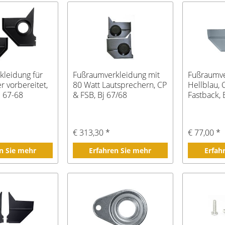
kleidung für
Fußraumverkleidung mit
Fußraumve
r vorbereitet,
80 Watt Lautsprechern, CP
Hellblau,
j 67-68
& FSB, Bj 67/68
Fastback, 
€ 313,30 *
€ 77,00 *
n Sie mehr
Erfahren Sie mehr
Erfah