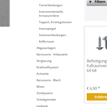
Filtern
Türverkleidungen
Instrumententafel,
Armaturenbret
Teppich, Einstiegsleisten
Innenspiegel
Seitenverkleidungen
Kofferraum
Abgasanlagen
Karosserie - Anbauteile
Befestigung
Verglasung
Fußraumverk
Kraftstoffsystem
64-68
Achsteile
Karosserie - Blech
Motor
€ 6,90 *
Zündsystem
Erfahre
Schaltgetriebe
Lenkung