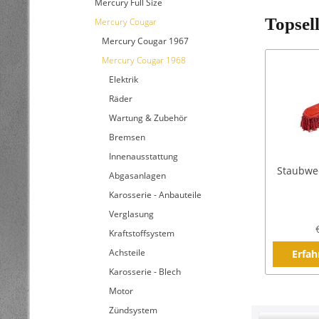
Mercury Full Size
Topsel
Mercury Cougar
Mercury Cougar 1967
Mercury Cougar 1968
Elektrik
Räder
Wartung & Zubehör
Bremsen
Innenausstattung
Staubwed
Abgasanlagen
Karosserie - Anbauteile
Verglasung
Kraftstoffsystem
Achsteile
Erfah
Karosserie - Blech
Motor
Zündsystem