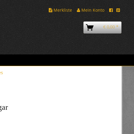
Merkliste
Mein Konto
€ 0,00 *
es
gar