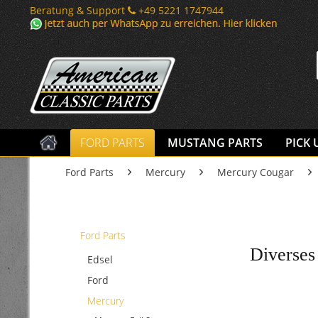
Beratung & Support
+49 5221 1747944
FORD PARTS
MUSTANG PARTS
PICK 
Ford Parts
Mercury
Mercury Cougar
Ford Parts
Diverses
Edsel
Ford
Mercury