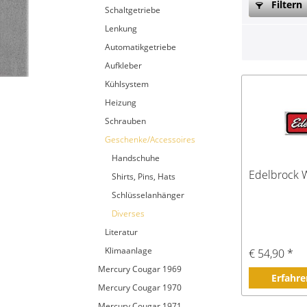
Filtern
Schaltgetriebe
Lenkung
Automatikgetriebe
Aufkleber
Kühlsystem
Heizung
Schrauben
Geschenke/Accessoires
Handschuhe
Edelbrock 
Shirts, Pins, Hats
Schlüsselanhänger
Diverses
Literatur
Klimaanlage
€ 54,90 *
Mercury Cougar 1969
Erfahre
Mercury Cougar 1970
Mercury Cougar 1971