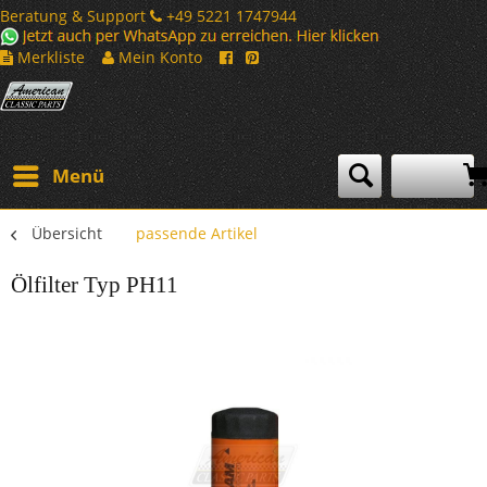
Beratung & Support
+49 5221 1747944
Merkliste
Mein Konto
Menü
Übersicht
passende Artikel
Ölfilter Typ PH11