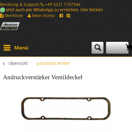
Beratung & Support
+49 5221 1747944
Merkliste
Mein Konto
Menü
Übersicht
passende Artikel
Andruckverstärker Ventildeckel