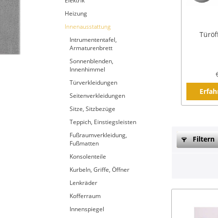
Elektrik
Heizung
Innenausstattung
Türöf
Intrumententafel,
Armaturenbrett
Sonnenblenden,
Innenhimmel
Türverkleidungen
Erfah
Seitenverkleidungen
Sitze, Sitzbezüge
Teppich, Einstiegsleisten
Fußraumverkleidung,
Filtern
Fußmatten
Konsolenteile
Kurbeln, Griffe, Öffner
Lenkräder
Kofferraum
Innenspiegel