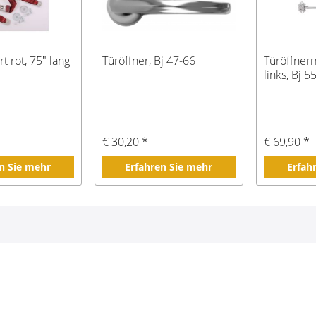
t rot, 75" lang
Türöffner, Bj 47-66
Türöffner
links, Bj 5
€ 30,20 *
€ 69,90 *
n Sie mehr
Erfahren Sie mehr
Erfah