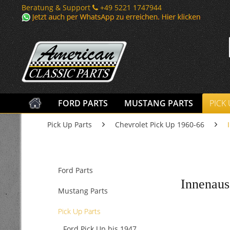
Beratung & Support
+49 5221 1747944
FORD PARTS
MUSTANG PARTS
PICK
Pick Up Parts
Chevrolet Pick Up 1960-66
Ford Parts
Innenaus
Mustang Parts
Pick Up Parts
Ford Pick Up bis 1947