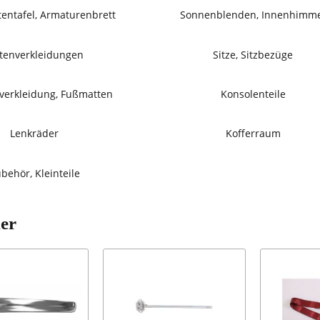
entafel, Armaturenbrett
Sonnenblenden, Innenhimm
itenverkleidungen
Sitze, Sitzbezüge
erkleidung, Fußmatten
Konsolenteile
Lenkräder
Kofferraum
behör, Kleinteile
ler