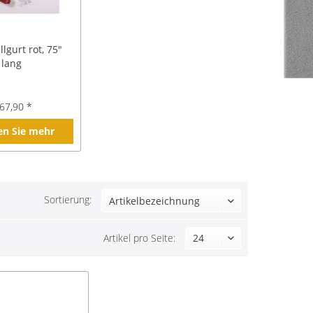
lgurt rot, 75"
lang
67,90 *
en Sie mehr
Sortierung:
Artikel pro Seite: