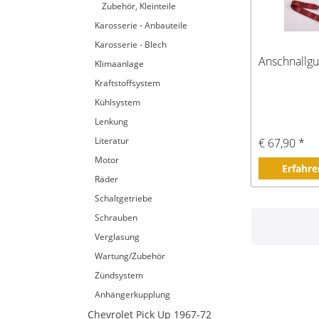
Zubehör, Kleinteile
Karosserie - Anbauteile
Karosserie - Blech
Anschnallgur
Klimaanlage
Kraftstoffsystem
Kühlsystem
Lenkung
Literatur
€ 67,90 *
Motor
Erfahre
Räder
Schaltgetriebe
Schrauben
Verglasung
Wartung/Zubehör
Zündsystem
Anhängerkupplung
Chevrolet Pick Up 1967-72