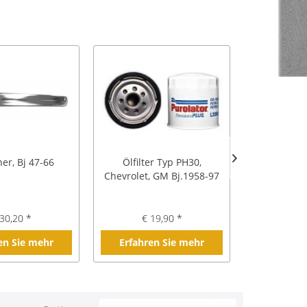
er, Bj 47-66
Ölfilter Typ PH30,
Vergaser
Chevrolet, GM Bj.1958-97
1bbl, Bj 
30,20 *
€ 19,90 *
€ 
en Sie mehr
Erfahren Sie mehr
Erfahre