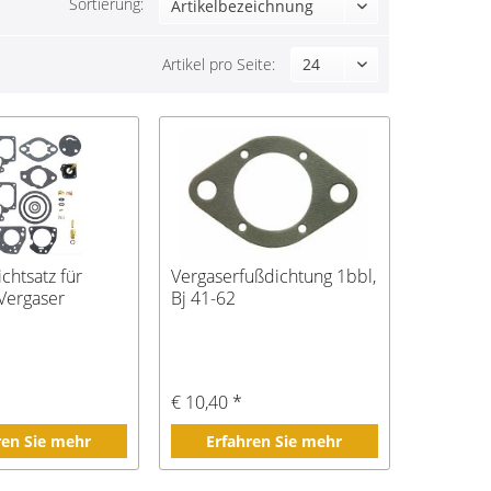
Sortierung:
Artikel pro Seite:
chtsatz für
Vergaserfußdichtung 1bbl,
-Vergaser
Bj 41-62
€ 10,40 *
ren Sie mehr
Erfahren Sie mehr