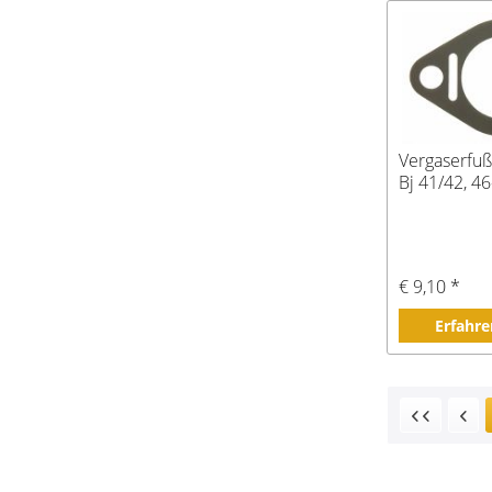
Vergaserfuß
Bj 41/42, 4
€ 9,10 *
Erfahre