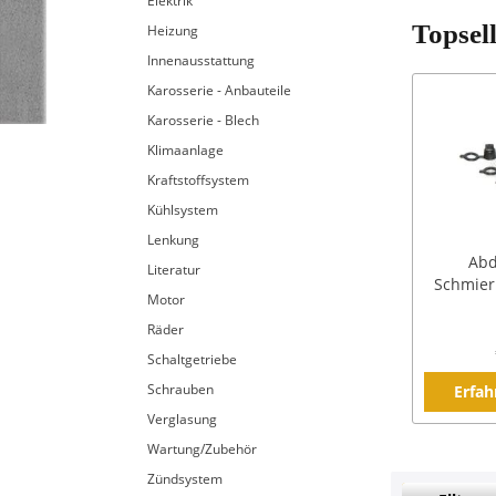
Elektrik
Topsel
Heizung
Innenausstattung
Karosserie - Anbauteile
Karosserie - Blech
Klimaanlage
Kraftstoffsystem
Kühlsystem
Lenkung
Abd
Literatur
Schmier
Motor
Räder
Schaltgetriebe
Schrauben
Erfah
Verglasung
Wartung/Zubehör
Zündsystem