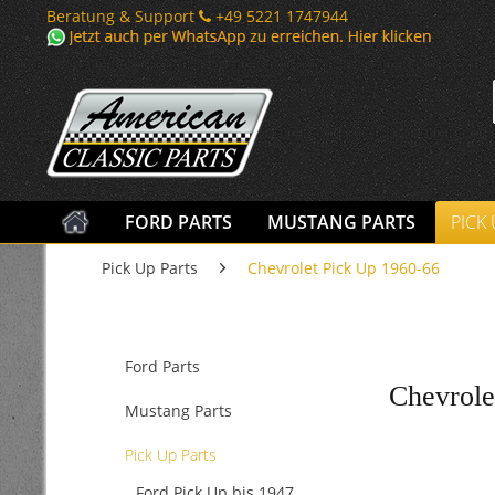
Beratung & Support
+49 5221 1747944
FORD PARTS
MUSTANG PARTS
PICK
Pick Up Parts
Chevrolet Pick Up 1960-66
Ford Parts
Chevrole
Mustang Parts
Pick Up Parts
Ford Pick Up bis 1947