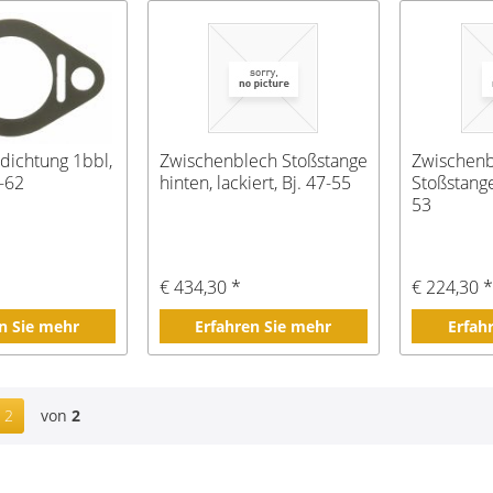
dichtung 1bbl,
Zwischenblech Stoßstange
Zwischen
6-62
hinten, lackiert, Bj. 47-55
Stoßstange,
53
€ 434,30 *
€ 224,30 
n Sie mehr
Erfahren Sie mehr
Erfah
2
von
2