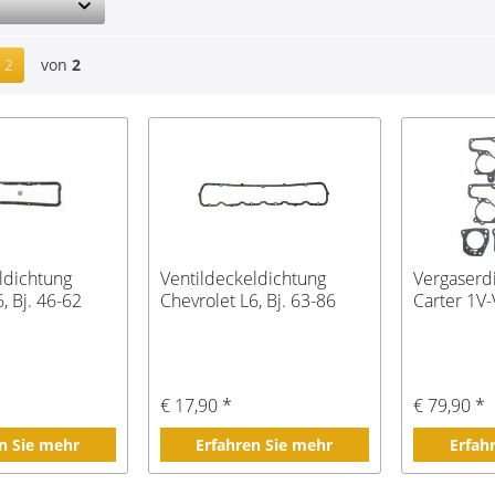
2
von
2
ldichtung
Ventildeckeldichtung
Vergaserdi
, Bj. 46-62
Chevrolet L6, Bj. 63-86
Carter 1V
€ 17,90 *
€ 79,90 *
n Sie mehr
Erfahren Sie mehr
Erfah