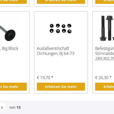
, Big Block
Auslaßventilschaft
Befestigun
Dichtungen, Bj.64-73
Stirnradde
289,302,3
€ 19,70 *
€ 26,30 *
n Sie mehr
Erfahren Sie mehr
Erfah
von
13