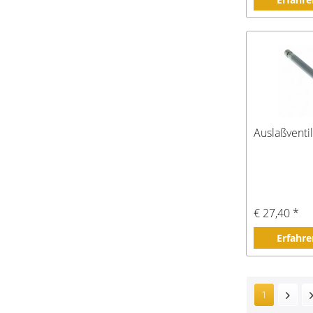
Auslaßventil
€ 27,40 *
Erfahre
1