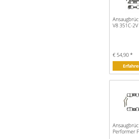
Ansaugbrüc
V8 351C-2V
€ 54,90 *
Erfahre
Ansaugbrüc
Performer 