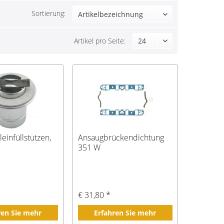
Sortierung:
Artikel pro Seite:
einfüllstutzen,
Ansaugbrückendichtung
351 W
€ 31,80 *
ren Sie mehr
Erfahren Sie mehr