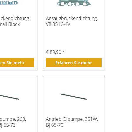
ückendichtung
Ansaugbrückendichtung,
mall Block
V8 351C-4V
€ 89,90 *
ren Sie mehr
Erfahren Sie mehr
lpumpe, 260,
Antrieb Ölpumpe, 351W,
Bj 65-73
Bj 69-70