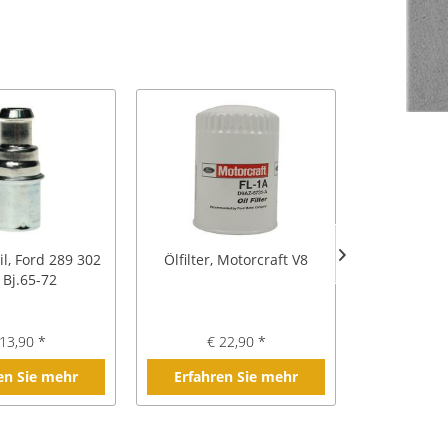
il, Ford 289 302
Ölfilter, Motorcraft V8
PCV-Ventil
 Bj.65-72
13,90 *
€ 22,90 *
€ 
en Sie mehr
Erfahren Sie mehr
Erfahre