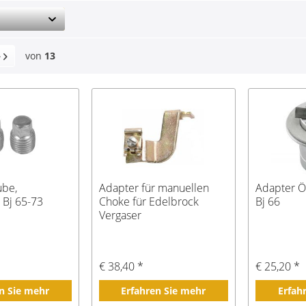
von
13
ube,
Adapter für manuellen
Adapter Öl
 Bj 65-73
Choke für Edelbrock
Bj 66
Vergaser
€ 38,40 *
€ 25,20 *
n Sie mehr
Erfahren Sie mehr
Erfah