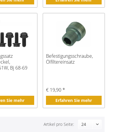
gssatz
Befestigungsschraube,
ckel,
Ölfiltereinsatz
51W, Bj 68-69
€ 19,90 *
ren Sie mehr
Erfahren Sie mehr
Artikel pro Seite: