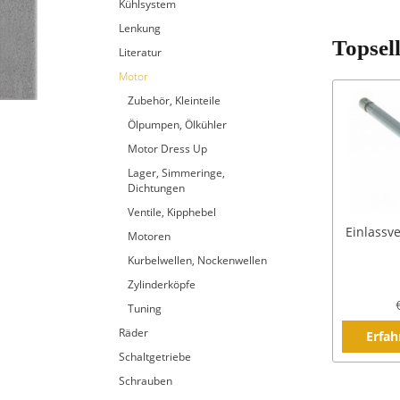
Kühlsystem
Lenkung
Topsel
Literatur
Motor
Zubehör, Kleinteile
Ölpumpen, Ölkühler
Motor Dress Up
Lager, Simmeringe,
Dichtungen
Ventile, Kipphebel
Einlassve
Motoren
Kurbelwellen, Nockenwellen
Zylinderköpfe
Tuning
Räder
Erfah
Schaltgetriebe
Schrauben