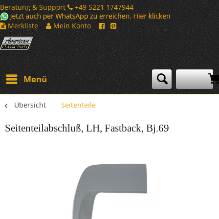
Beratung & Support
+49 5221 1747944
Merkliste
Mein Konto
Menü
Übersicht
Seitenteile
Seitenteilabschluß, LH, Fastback, Bj.69