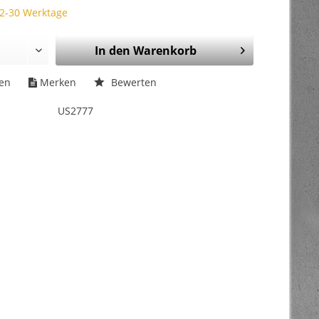
 2-30 Werktage
In den
Warenkorb
hen
Merken
Bewerten
US2777