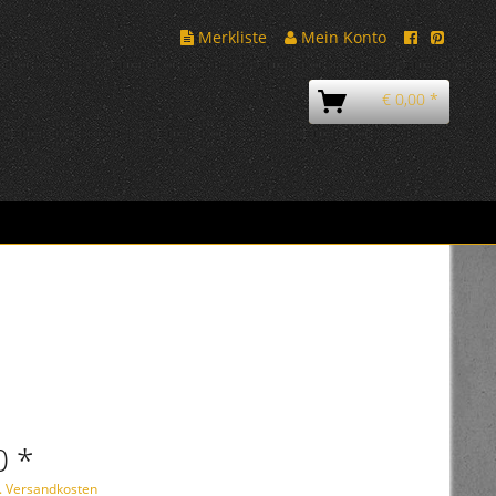
Merkliste
Mein Konto
€ 0,00 *
0 *
l. Versandkosten