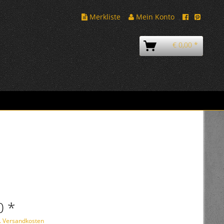
Merkliste
Mein Konto
€ 0,00 *
0 *
l. Versandkosten