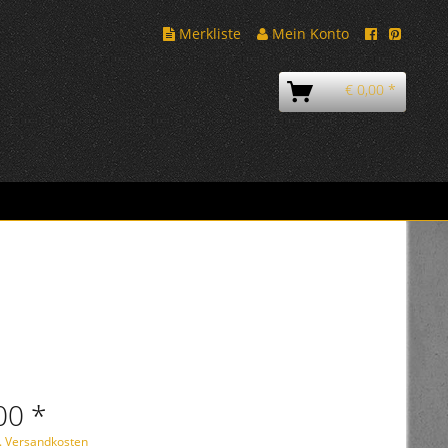
Merkliste
Mein Konto
€ 0,00 *
00 *
l. Versandkosten