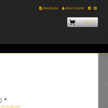
Merkliste
Mein Konto
€ 0,00 *
0 *
l. Versandkosten