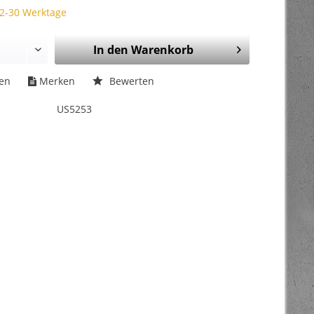
 2-30 Werktage
In den
Warenkorb
hen
Merken
Bewerten
US5253