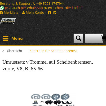
Beratung & Support
+49 5221 1747944
Merkliste
Mein Konto
Menü
Übersicht
Kits/Teile für Scheibenbremse
Umrüstsatz v.Trommel auf Scheibenbremsen,
vorne, V8, Bj.65-66