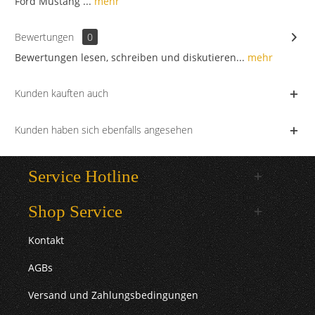
Ford Mustang ...
mehr
Bewertungen
0
Bewertungen lesen, schreiben und diskutieren...
mehr
Kunden kauften auch
Kunden haben sich ebenfalls angesehen
Service Hotline
Shop Service
Kontakt
AGBs
Versand und Zahlungsbedingungen